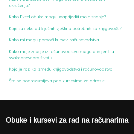
okruženju?
Kako Excel obuke mogu unaprijediti moje znanje?
Koje su neke od ključnih vještina potrebnih za knjigovođe?
Kako mi mogu pomoći kursevi računovodstva
Kako moje znanje iz računovodstva mogu primjeniti u
svakodnevnom životu
Koja je razlika između knjigovodstva i računovodstva
Šta se podrazumijeva pod kursevima za odrasle.
Obuke i kursevi za rad na računarima